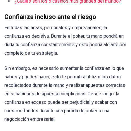
¿Cuáles son los 5 casinos más grandes del mundo?
Confianza incluso ante el riesgo
En todas las áreas, personales y empresariales, la
confianza es decisiva. Durante el poker, tu mano pondrá en
duda tu confianza constantemente y esto podría alejarte por
completo de tu estrategia.
Sin embargo, es necesario aumentar la confianza en lo que
sabes y puedes hacer, esto te permitirá utilizar los datos
recolectados durante la mano y realizar apuestas correctas
en situaciones de apuesta complicadas. Desde luego, la
confianza en exceso puede ser perjudicial y acabar con
nuestros fondos durante una partida de poker o una
negociación empresarial.