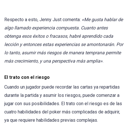
Respecto a esto, Jenny Just comenta:
«Me gusta hablar de
algo llamado experiencia compuesta. Cuanto antes
obtenga esos éxitos o fracasos, habré aprendido cada
lección y entonces estas experiencias se amontonarán. Por
lo tanto, asumir más riesgos de manera temprana permite
más crecimiento, y una perspectiva más amplia»
.
El trato con el riesgo
Cuando un jugador puede recordar las cartas ya repartidas
durante la partida y asumir los riesgos, puede comenzar a
jugar con sus posibilidades. El trato con el riesgo es de las
cuatro habilidades del poker más complicadas de adquirir,
ya que requiere habilidades previas complejas.