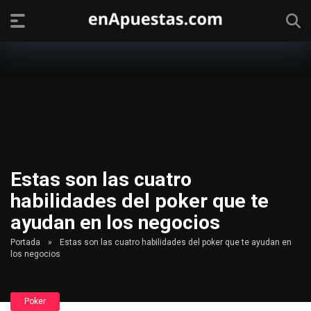
Estas son las cuatro
habilidades del poker que te
ayudan en los negocios
Portada
»
Estas son las cuatro habilidades del poker que te ayudan en
los negocios
Poker