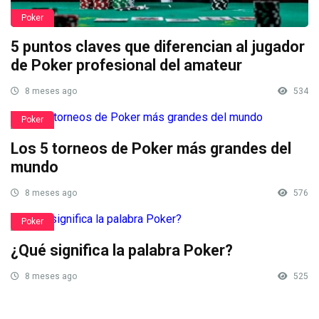
Poker
5 puntos claves que diferencian al jugador
de Poker profesional del amateur
8 meses ago
534
Poker
Los 5 torneos de Poker más grandes del
mundo
8 meses ago
576
Poker
¿Qué significa la palabra Poker?
8 meses ago
525