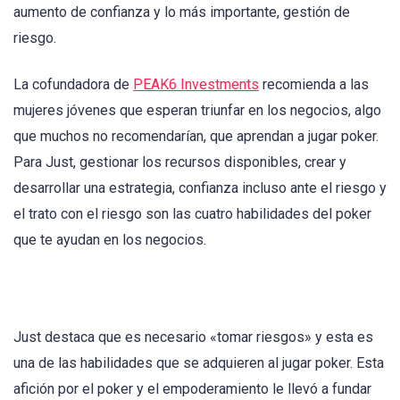
aumento de confianza y lo más importante, gestión de
riesgo.
La cofundadora de
PEAK6 Investments
recomienda a las
mujeres jóvenes que esperan triunfar en los negocios, algo
que muchos no recomendarían, que aprendan a jugar poker.
Para Just, gestionar los recursos disponibles, crear y
desarrollar una estrategia, confianza incluso ante el riesgo y
el trato con el riesgo son las cuatro habilidades del poker
que te ayudan en los negocios.
Just destaca que es necesario «tomar riesgos» y esta es
una de las habilidades que se adquieren al jugar poker. Esta
afición por el poker y el empoderamiento le llevó a fundar