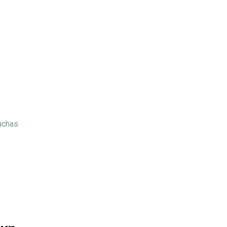
uchas