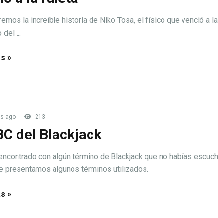
emos la increíble historia de Niko Tosa, el físico que venció a la
del ...
s »
s ago
213
BC del Blackjack
encontrado con algún término de Blackjack que no habías escuc
e presentamos algunos términos utilizados.
s »