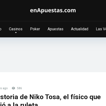
o
Casinos
Poker
Apuestas
Actualidad
Las V
s ago
586
istoria de Niko Tosa, el físico que
ió a la ruleta