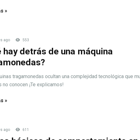
s »
s ago
553
 hay detrás de una máquina
gamonedas?
inas tragamonedas ocultan una complejidad tecnológica que m
 no conocen ¡Te explicamos!
s »
s ago
611