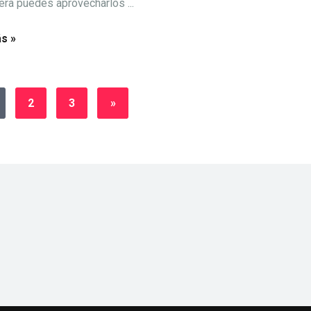
ra puedes aprovecharlos ...
s »
2
3
»