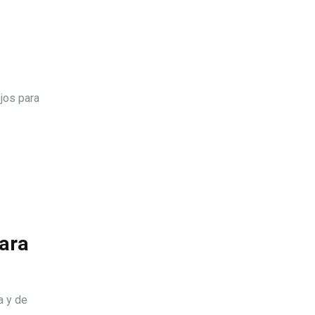
ejos para
para
a y de