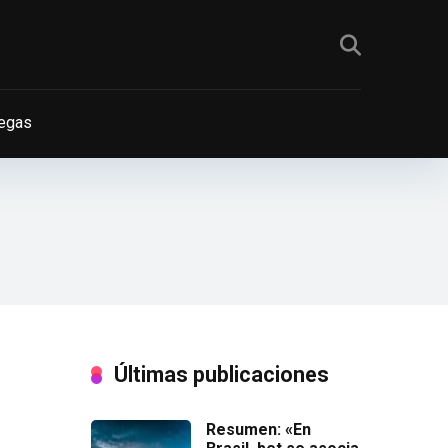
egas
Últimas publicaciones
Resumen: «En