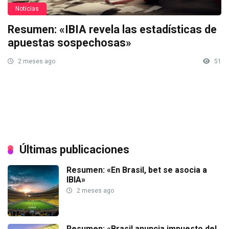
Noticias
Resumen: «IBIA revela las estadísticas de
apuestas sospechosas»
2 meses ago
51
Últimas publicaciones
Resumen: «En Brasil, bet se asocia a
IBIA»
2 meses ago
Resumen: «Brasil anuncia impuesto del