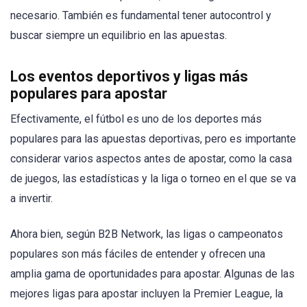
necesario. También es fundamental tener autocontrol y
buscar siempre un equilibrio en las apuestas.
Los eventos deportivos y ligas más
populares para apostar
Efectivamente, el fútbol es uno de los deportes más
populares para las apuestas deportivas, pero es importante
considerar varios aspectos antes de apostar, como la casa
de juegos, las estadísticas y la liga o torneo en el que se va
a invertir.
Ahora bien, según B2B Network, las ligas o campeonatos
populares son más fáciles de entender y ofrecen una
amplia gama de oportunidades para apostar. Algunas de las
mejores ligas para apostar incluyen la Premier League, la