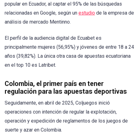
popular en Ecuador, al captar el 95% de las búsquedas
relacionadas en Google, según un
estudio
de la empresa de
análisis de mercado Mentinno.
El perfil de la audiencia digital de Ecuabet es
principalmente mujeres (56,95%) y jóvenes de entre 18 a 24
años (39,82%). La única otra casa de apuestas ecuatoriana
en el top 10 es Latribet.
Colombia, el primer país en tener
regulación para las apuestas deportivas
Seguidamente, en abril de 2025, Coljuegos inició
operaciones con intención de regular la explotación,
operación y expedición de reglamentos de los juegos de
suerte y azar en Colombia.